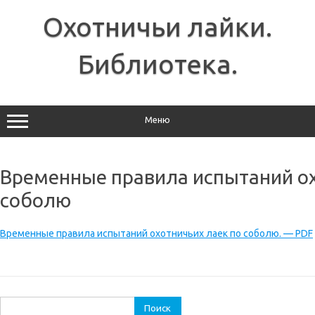
Перейти
к
Охотничьи лайки.
содержимому
Библиотека.
Меню
Временные правила испытаний ох
соболю
Временные правила испытаний охотничьих лаек по соболю. — PDF
Найти: