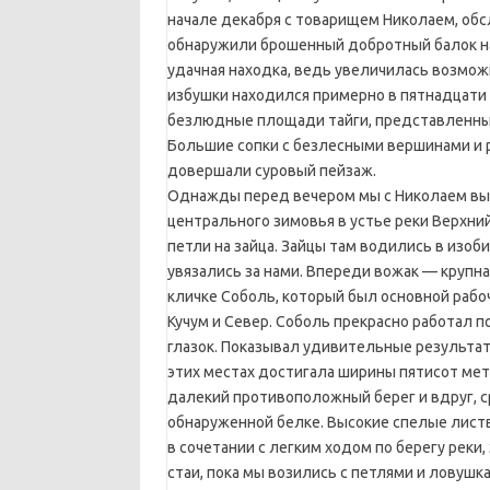
начале декабря с товарищем Николаем, обс
обнаружили брошенный добротный балок на
удачная находка, ведь увеличилась возмож
избушки находился примерно в пятнадцати
безлюдные площади тайги, представленные
Большие сопки с безлесными вершинами и 
довершали суровый пейзаж.
Однажды перед вечером мы с Николаем выш
центрального зимовья в устье реки Верхни
петли на зайца. Зайцы там водились в изоб
увязались за нами. Впереди вожак — крупна
кличке Соболь, который был основной рабоч
Кучум и Север. Соболь прекрасно работал п
глазок. Показывал удивительные результаты
этих местах достигала ширины пятисот мет
далекий противоположный берег и вдруг, ср
обнаруженной белке. Высокие спелые листв
в сочетании с легким ходом по берегу реки
стаи, пока мы возились с петлями и ловушк