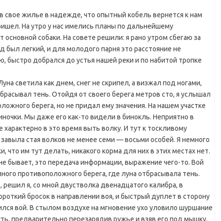
в свое жилье в надежде, что опытный кобель вернется к нам
ришел. На утро у нас имелись планы по дальнейшему
 основной собаки. На совете решили: я рано утром сбегаю за
од был легкий, и для молодого парня это расстояние не
аю, быстро добрался до устья нашей реки и по набитой тропке
Луна светила как днем, снег не скрипел, а визжал под ногами,
расывал тень. Отойдя от своего берега метров сто, я услышал
ложного берега, но не придал ему значения. На нашем участке
ночки. Мы даже его как-то видели в бинокль. Неприятно в
 характерно в это время выть волку. И тут к тоскливому
завыла стая волков не менее семи — восьми особей. Я немного
и, что им тут делать, никакого корма для них в этих местах нет.
не бывает, это передача информации, выражение чего-то. Вой
много противоположного берега, где луна отбрасывала тень.
, решил я, со мной двустволка двенадцатого калибра, в
ороткий бросок в направлении воя, и быстрый дуплет в сторону
ился вой. В стылом воздухе на мгновение ухо уловило шуршание
уть, предварительно перезарядив ружье и взяв его под мышку.