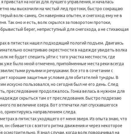
 я привстал на ногах для лучшего управления, и началась
метно мы выскочили на чистый лед протоки, быстро сокращаю
атерый волк-самец. Он наверняка опытен, и снегоход ему не в
ня. Так оно и есть, волк скрылся за поворотом протоки,
брывистый берег, неприступный для снегохода, а не стихающая
ах в пятистах нашел подходящий пологий подъем. Двигаясь
внимательно осматриваю окрестности в надежде увидеть волка
олк не будет спешить уйти с того участка местности, где
ак уже было мной отмечено, припойменные места реки всегда
звилистыми ручьями и речушками. Все это в сочетании с
дает хорошие защитные условия для обитателей тундры. В
им искусно пользовался, но сегодня был не его день. След
уть, преследование продолжалось. Гонка велась в нужном для
в надежде скрыться там от преследования. Быстро подрезаю
ного по величине озера. Вот отпечатки лап спускавшегося
ро, ориентируясь направлением следа.
етрах в пятистах уходящего от меня зверя. Из опыта знаю, что
, он сбивается с взятого ритма движения и через некоторое
бя осмотрительно. Я знал случаи, когда волк поворачивал на