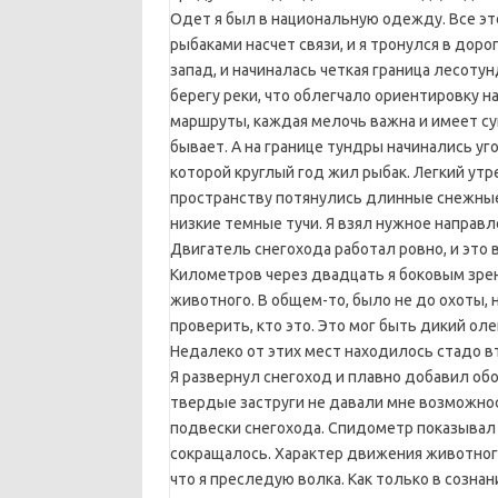
Одет я был в национальную одежду. Все э
рыбаками насчет связи, и я тронулся в доро
запад, и начиналась четкая граница лесот
берегу реки, что облегчало ориентировку 
маршруты, каждая мелочь важна и имеет су
бывает. А на границе тундры начинались уг
которой круглый год жил рыбак. Легкий ут
пространству потянулись длинные снежные
низкие темные тучи. Я взял нужное направл
Двигатель снегохода работал ровно, и это 
Километров через двадцать я боковым зре
животного. В общем-то, было не до охоты,
проверить, кто это. Это мог быть дикий ол
Недалеко от этих мест находилось стадо вт
Я развернул снегоход и плавно добавил об
твердые заструги не давали мне возможнос
подвески снегохода. Спидометр показывал
сокращалось. Характер движения животног
что я преследую волка. Как только в созна