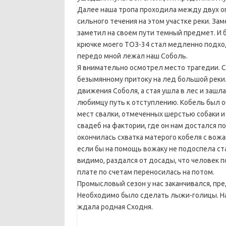
Далее наша тропа проходила между двух о
сильного течения на этом участке реки. За
заметил на своем пути темный предмет. И б
крючке моего ТОЗ-34 стал медленно подход
передо мной лежал наш Соболь.
Я внимательно осмотрел место трагедии. С
безымянному притоку на лед большой реки.
движения Соболя, а стая ушла в лес и зашл
любимцу путь к отступлению. Кобель был об
мест свалки, отмеченных шерстью собаки и
свадеб на фактории, где он нам достался по
окончилась схватка матерого кобеля с вож
если бы на помощь вожаку не подоспела ста
видимо, раздался от досады, что человек п
плате по счетам переносилась на потом.
Промысловый сезон у нас заканчивался, пр
Необходимо было сделать лыжи-голицы. Нас
ждала родная Сходня.