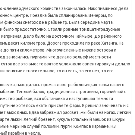
о-оленеводческого хозяйства закончилась. Накопившиеся дела
онном центре. Поездка была спланирована. Вечером, по
ом финском снегоходе в райцентр. Была середина марта,
ни было предостаточно. Стояли ровные тридцатиградусные
а капризная. Дело было на Восточном Таймыре. До районного
емьдесят километров. Дорога проходила по реке Хатанга. На
ра до пяти километров. Многочисленные низкие острова и
риод заносились пургами, что делало рельеф местности
суток все это вместе взятое усложняло ориентировку и делало
понятие относительное, то он есть, то его нет, то его
 поселка, находилась промыслово-рыболовецкая точка нашего
 рыбаков. Теплый балок, традиционная строганина, горячий чай с
иимство рыбаков, вся обстановка и наступившая темнота
 пути не хотелось ехать при свете фары. Я решил заночевать и с
ет выходных. Едва забрезжил рассвет, мы были на ногах. Легкий
 нарте лыжи, легкий брезент, кукуль (спальный мешок из шкуры
ые меры на случай поломки, пурги. Компас в кармане, НЗ
ый карабин в чехле.