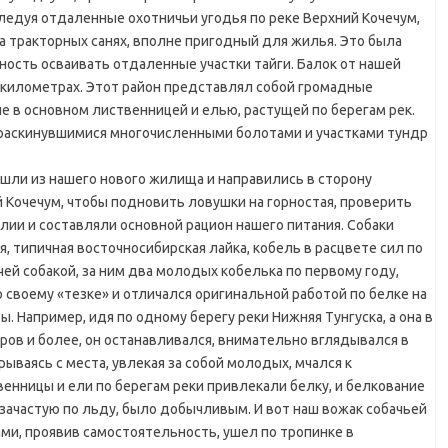
ледуя отдаленные охотничьи угодья по реке Верхний Кочечум,
 тракторных санях, вполне пригодный для жилья. Это была
ность осваивать отдаленные участки тайги. Балок от нашей
 километрах. Этот район представлял собой громадные
 в основном лиственницей и елью, растущей по берегам рек.
раскинувшимися многочисленными болотами и участками тундр
ли из нашего нового жилища и направились в сторону
й Кочечум, чтобы подновить ловушки на горностая, проверить
илии и составляли основной рацион нашего питания. Собаки
я, типичная восточносибирская лайка, кобель в расцвете сил по
ей собакой, за ним два молодых кобелька по первому году,
о своему «тезке» и отличался оригинальной работой по белке на
. Например, идя по одному берегу реки Нижняя Тунгуска, а она в
ров и более, он останавливался, внимательно вглядывался в
ываясь с места, увлекая за собой молодых, мчался к
енницы и ели по берегам реки привлекали белку, и белкование
, зачастую по льду, было добычливым. И вот наш вожак собачьей
ами, проявив самостоятельность, ушел по тропинке в