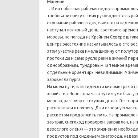
Мщение
…И вот обычная рабочая неделя промыслов
требовали присутствия руководителя в рай
окончании рабочего дня, выехал на надежн
наступал полярный день, светового време
морозы, но погода на Крайнем Севере штук
центра расстояние насчитывалось в сто вос
этом участке река имела ширину от полуто
протоки да и само русло реки в зимний пе
однообразным, тундровым. В темное время 
отдельные ориентиры невидимыми. А зимник 
заровняла пурга.
На моем пути, в пятидесяти километрах от
хозяйства. Через два часа пути я уже был у
мороза, разговор о текущих делах. Гостепр
располагали к ночлегу. Да и основную часть
рассветом продолжить путь. На промысле н
завтрак, снегоход проверен, заправлен, на
взрослого оленя) — это жизненно необходим
продуктов под сиденьем снегохода, надежн