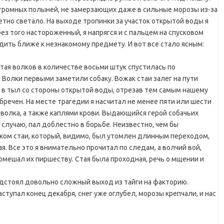
громных полыней, не замерзающих даже в сильные морозы из-за
метно светало. На выходе тропинки за участок открытой воды я
ез того настороженный, я напрягся и с пальцем на спусковом
ить ближе к незнакомому предмету. И вот все стало ясным:
тая волков в количестве восьми штук спустилась по
 Волки первыми заметили собаку. Вожак стаи залег на пути
а в тыл со стороны открытой воды, отрезав тем самым нашему
речен. На месте трагедии я насчитал не менее пяти или шести
 волка, а также каплями крови. Выдающийся герой собачьих
 случаю, пал доблестно в борьбе. Неизвестно, чем бы
аком стаи, который, видимо, был утомлен длинным переходом,
я. Все это я внимательно прочитал по следам, а волчий вой,
омешал их пиршеству. Стая была проходная, речь о мщении и
едстоял довольно сложный выход из тайги на факторию.
тупал конец декабря, снег уже оглубел, морозы крепчали, и нас