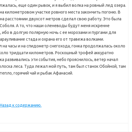
жалась, еще один рывок, и я выбил волка на ровный лед озера.
на километровом участке ровного места закончить погоню. В
 на расстоянии двухсот метров сделал свою работу. Это была
 Соболя. А то, что наши оленеводы будут меня искренне
, ибо в долгую полярную ночь с ее морозами и пургами для
арауливание стада и охрана его от травежа волками.
л на часы и на спидометр снегохода, гонка продолжалась около
 около тридцати километров. Роскошный трофей аккуратно
ока развивались эти события, небо прояснилось, ветер начал
олоска леса. Туда лежал мой путь, там был станок Обойной, там
епло, горячий чай и рыбак Афанасий.
Назад к содержанию.