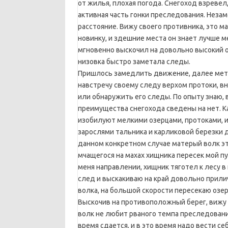
от жилья, плохая погода. Снегоход взревел,
активная часть гонки преследования. Неза
расстояние. Вижу своего противника, это м
новинку, и здешние места он знает лучше ме
мгновенно выскочил на довольно высокий о
низовка быстро заметала следы.
Пришлось замедлить движение, далее метр
навстречу своему следу верхом протоки, 
или обнаружить его следы. По опыту знаю, в
преимущества снегохода сведены на нет. К
изобилуют мелкими озерцами, протоками, и
зарослями тальника и карликовой березки 
данном конкретном случае матерый волк эт
мчащегося на махах хищника пересек мой п
меня направлении, хищник тяготел к лесу 
след и выскакиваю на край довольно прилич
волка, на большой скорости пересекаю озе
Выскочив на противоположный берег, вижу м
волк не любит рваного темпа преследования
время сдается, и в это время надо вести се