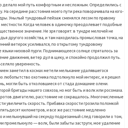
то делало мой путь комфортным и несложным. Определились с
гу. На середине расстояния моего пути река поворачивала на юго-
ундры. Унылый тундровый пейзаж сменялся лесом по правому
на местности. Когда человек в одиночку преодолевает подобные
щественное значение. Не зря говорят: в тундре мелочей не
одья другого хозяйства, и там находилась промысловая точка, на
ренний ветерок усиливался, по открытому тундровому
 языки низовой пурги. Поднимающееся солнце спряталось за
ение движения, ветер дул в щеку, и спокойно продолжил путь.
вселяло уверенность.
нием заметил в космах метели мелькание удалявшегося
 но любопытство охотника подтолкнуло мой интерес, и я решил
ень, могли быть отколовшиеся от стада домашние олени.
орой бригады нашего совхоза, но мог быть и волк или росомаха.
оротов двигателю, расстояние не сокращалось. Многочисленные
ти увеличить скорость. Прибавка скорости грозила поломкой
 пятьдесят километров, и все же расстояние медленно
о и мелькнувший на секунду подрезанный след говорили о том,
нии промелькнуло — волк, были забыты заструги, мое удаление