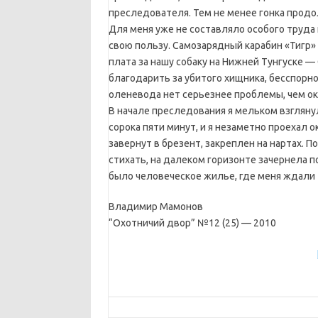
преследователя. Тем не менее гонка продол
Для меня уже не составляло особого труда 
свою пользу. Самозарядный карабин «Тигр»
плата за нашу собаку на Нижней Тунгуске —
благодарить за убитого хищника, бесспорно
оленевода нет серьезнее проблемы, чем ок
В начале преследования я мельком взгляну
сорока пяти минут, и я незаметно проехал
завернут в брезент, закреплен на нартах. П
стихать, на далеком горизонте зачернела п
было человеческое жилье, где меня ждали т
Владимир Мамонов
“Охотничий двор” №12 (25) — 2010