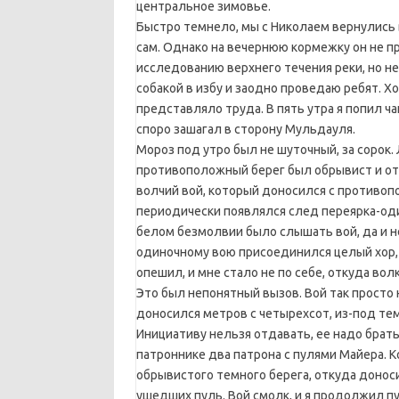
центральное зимовье.
Быстро темнело, мы с Николаем вернулись 
сам. Однако на вечернюю кормежку он не п
исследованию верхнего течения реки, но нет
собакой в избу и заодно проведаю ребят. Х
представляло труда. В пять утра я попил ч
споро зашагал в сторону Мульдауля.
Мороз под утро был не шуточный, за сорок. 
противоположный берег был обрывист и отб
волчий вой, который доносился с противопо
периодически появлялся след переярка-оди
белом безмолвии было слышать вой, да и не
одиночному вою присоединился целый хор, 
опешил, и мне стало не по себе, откуда волк
Это был непонятный вызов. Вой так просто 
доносился метров с четырехсот, из-под те
Инициативу нельзя отдавать, ее надо брать
патроннике два патрона с пулями Майера. К
обрывистого темного берега, откуда донос
ушедших пуль. Вой смолк, и я продолжил п